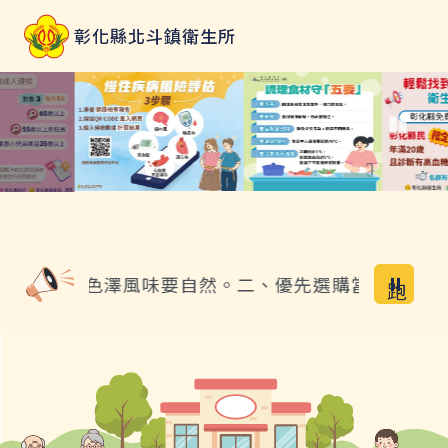
北斗鎮衛生所
Paus
：一、外觀色澤風味要自然。二、優先選購當季蔬果或
跑
馬
燈
動