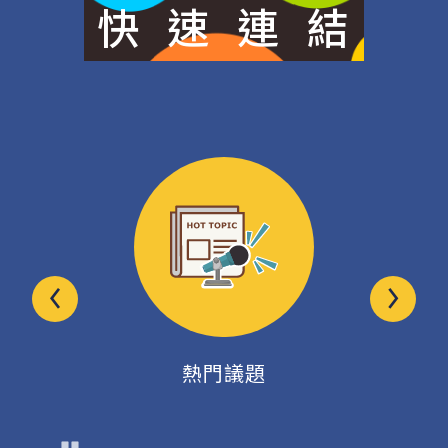
快
速
連
結
熱門議題